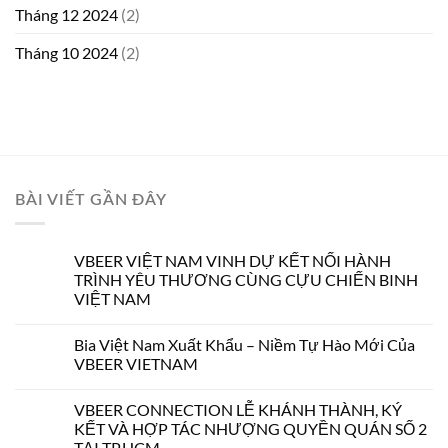
Tháng 12 2024
(2)
Tháng 10 2024
(2)
BÀI VIẾT GẦN ĐÂY
VBEER VIỆT NAM VINH DỰ KẾT NỐI HÀNH
TRÌNH YÊU THƯƠNG CÙNG CỰU CHIẾN BINH
VIỆT NAM
Bia Việt Nam Xuất Khẩu – Niềm Tự Hào Mới Của
VBEER VIETNAM
VBEER CONNECTION LỄ KHÁNH THÀNH, KÝ
KẾT VÀ HỢP TÁC NHƯỢNG QUYỀN QUÁN SỐ 2
TẠI TP.HCM