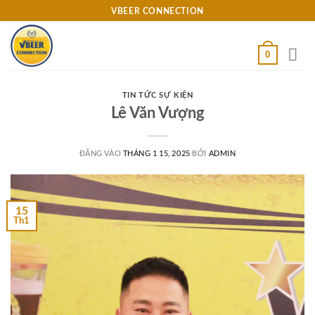
Bỏ
VBEER CONNECTION
qua
nội
0
dung
TIN TỨC SỰ KIỆN
Lê Văn Vượng
ĐĂNG VÀO
THÁNG 1 15, 2025
BỞI
ADMIN
15
Th1