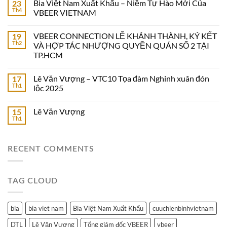
Bia Việt Nam Xuất Khẩu – Niềm Tự Hào Mới Của
23
Th4
VBEER VIETNAM
VBEER CONNECTION LỄ KHÁNH THÀNH, KÝ KẾT
19
Th2
VÀ HỢP TÁC NHƯỢNG QUYỀN QUÁN SỐ 2 TẠI
TP.HCM
Lê Văn Vượng – VTC10 Tọa đàm Nghinh xuân đón
17
Th1
lộc 2025
Lê Văn Vượng
15
Th1
RECENT COMMENTS
TAG CLOUD
bia
bia viet nam
Bia Việt Nam Xuất Khẩu
cuuchienbinhvietnam
DTL
Lê Văn Vượng
Tổng giám đốc VBEER
vbeer