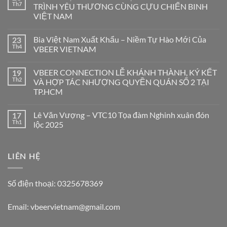
Th7
TRÌNH YÊU THƯƠNG CÙNG CỰU CHIẾN BINH
VIỆT NAM
Bia Việt Nam Xuất Khẩu – Niềm Tự Hào Mới Của
23
Th4
VBEER VIETNAM
VBEER CONNECTION LỄ KHÁNH THÀNH, KÝ KẾT
19
Th2
VÀ HỢP TÁC NHƯỢNG QUYỀN QUÁN SỐ 2 TẠI
TP.HCM
Lê Văn Vượng – VTC10 Tọa đàm Nghinh xuân đón
17
Th1
lộc 2025
LIÊN HỆ
Số điện thoại: 0325678369
Email: vbeervietnam@gmail.com