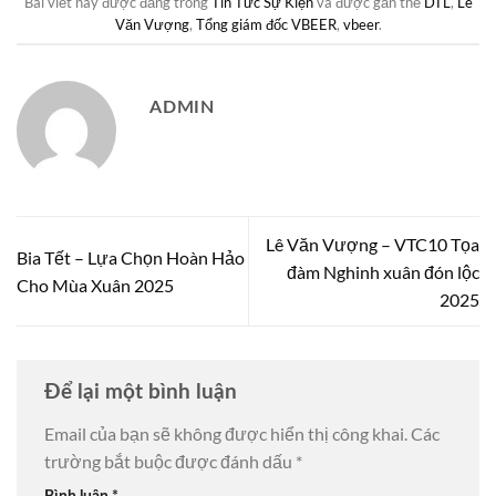
Bài viết này được đăng trong
Tin Tức Sự Kiện
và được gắn thẻ
DTL
,
Lê
Văn Vượng
,
Tổng giám đốc VBEER
,
vbeer
.
ADMIN
Lê Văn Vượng – VTC10 Tọa
Bia Tết – Lựa Chọn Hoàn Hảo
đàm Nghinh xuân đón lộc
Cho Mùa Xuân 2025
2025
Để lại một bình luận
Email của bạn sẽ không được hiển thị công khai.
Các
trường bắt buộc được đánh dấu
*