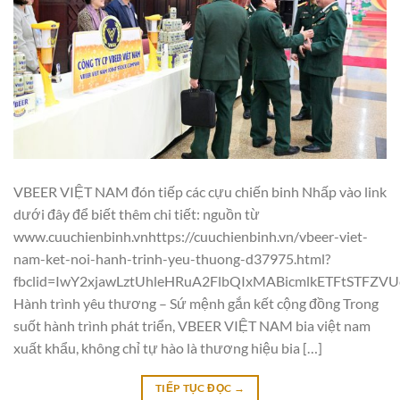
VBEER VIỆT NAM đón tiếp các cựu chiến binh Nhấp vào link
dưới đây để biết thêm chi tiết: nguồn từ
www.cuuchienbinh.vnhttps://cuuchienbinh.vn/vbeer-viet-
nam-ket-noi-hanh-trinh-yeu-thuong-d37975.html?
fbclid=IwY2xjawLztUhleHRuA2FlbQIxMABicmlkETFtSTF
Hành trình yêu thương – Sứ mệnh gắn kết cộng đồng Trong
suốt hành trình phát triển, VBEER VIỆT NAM bia việt nam
xuất khẩu, không chỉ tự hào là thương hiệu bia […]
TIẾP TỤC ĐỌC
→