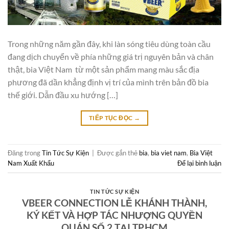
Trong những năm gần đây, khi làn sóng tiêu dùng toàn cầu
đang dịch chuyển về phía những giá trị nguyên bản và chân
thật, bia Việt Nam từ một sản phẩm mang màu sắc địa
phương đã dần khẳng định vị trí của mình trên bản đồ bia
thế giới. Dẫn đầu xu hướng […]
TIẾP TỤC ĐỌC
→
Đăng trong
Tin Tức Sự Kiện
|
Được gắn thẻ
bia
,
bia viet nam
,
Bia Việt
Nam Xuất Khẩu
Để lại bình luận
TIN TỨC SỰ KIỆN
VBEER CONNECTION LỄ KHÁNH THÀNH,
KÝ KẾT VÀ HỢP TÁC NHƯỢNG QUYỀN
QUÁN SỐ 2 TẠI TP.HCM