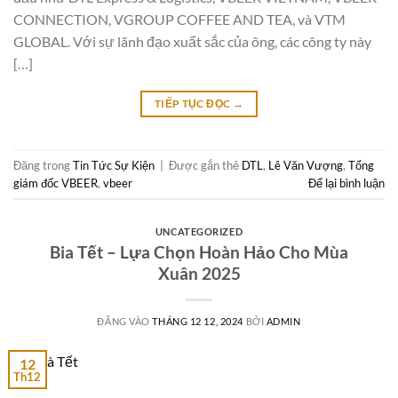
CONNECTION, VGROUP COFFEE AND TEA, và VTM
GLOBAL. Với sự lãnh đạo xuất sắc của ông, các công ty này
[…]
TIẾP TỤC ĐỌC
→
Đăng trong
Tin Tức Sự Kiện
|
Được gắn thẻ
DTL
,
Lê Văn Vượng
,
Tổng
giám đốc VBEER
,
vbeer
Để lại bình luận
UNCATEGORIZED
Bia Tết – Lựa Chọn Hoàn Hảo Cho Mùa
Xuân 2025
ĐĂNG VÀO
THÁNG 12 12, 2024
BỞI
ADMIN
12
Th12