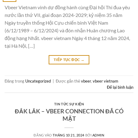
Vbeer Vietnam vinh dự đồng hành cùng Đại hội Thi đua yêu
nước lần thứ VII, giai đoạn 2024-2029; kỷ niệm 35 năm
Ngày truyền thống Hội Cựu chiến binh Việt Nam
(6/12/1989 – 6/12/2024) và đón nhận Huân chương Lao
động hạng Nhất. vbeer vietnam Ngày 4 tháng 12 năm 2024,
tại Hà Nội, […]
TIẾP TỤC ĐỌC
→
Đăng trong
Uncategorized
|
Được gắn thẻ
vbeer
,
vbeer vietnam
Để lại bình luận
TIN TỨC SỰ KIỆN
ĐẮK LẮK – VBEER CONNECTION ĐÃ CÓ
MẶT
ĐĂNG VÀO
THÁNG 10 21, 2024
BỞI
ADMIN