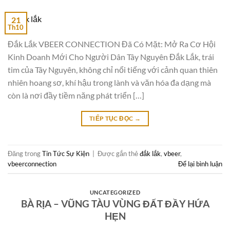
21
Th10
Đắk Lắk VBEER CONNECTION Đã Có Mặt: Mở Ra Cơ Hội
Kinh Doanh Mới Cho Người Dân Tây Nguyên Đắk Lắk, trái
tim của Tây Nguyên, không chỉ nổi tiếng với cảnh quan thiên
nhiên hoang sơ, khí hậu trong lành và văn hóa đa dạng mà
còn là nơi đầy tiềm năng phát triển […]
TIẾP TỤC ĐỌC
→
Đăng trong
Tin Tức Sự Kiện
|
Được gắn thẻ
đắk lắk
,
vbeer
,
vbeerconnection
Để lại bình luận
UNCATEGORIZED
BÀ RỊA – VŨNG TÀU VÙNG ĐẤT ĐẦY HỨA
HẸN