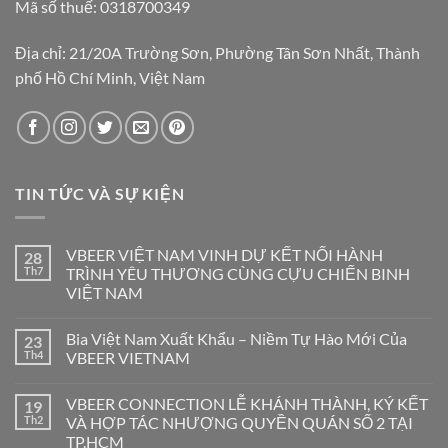
Mã số thuế: 0318700349
Địa chỉ: 21/20A Trường Sơn, Phường Tân Sơn Nhất, Thành
phố Hồ Chí Minh, Việt Nam
TIN TỨC VÀ SỰ KIỆN
VBEER VIỆT NAM VINH DỰ KẾT NỐI HÀNH
28
Th7
TRÌNH YÊU THƯƠNG CÙNG CỰU CHIẾN BINH
VIỆT NAM
Bia Việt Nam Xuất Khẩu – Niềm Tự Hào Mới Của
23
Th4
VBEER VIETNAM
VBEER CONNECTION LỄ KHÁNH THÀNH, KÝ KẾT
19
Th2
VÀ HỢP TÁC NHƯỢNG QUYỀN QUÁN SỐ 2 TẠI
TP.HCM