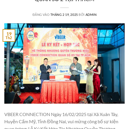
ĐĂNG VÀO
THÁNG 2 19, 2025
BỞI
ADMIN
19
Th2
VBEER CONNECTION Ngày 16/02/2025 tại Xã Xuân Tây,
Huyện Cẩm Mỹ, Tỉnh Đồng Nai, vui mừng công bố sự kiện
quan trọng: Lễ Ký Kết Hợp Tác Nhượng Quyền Thương