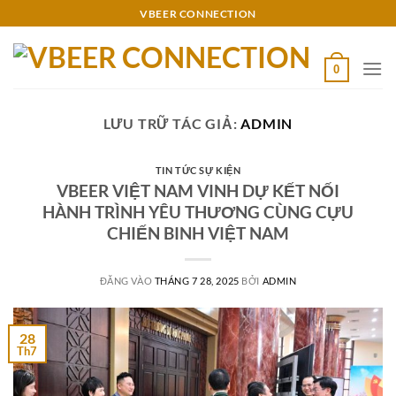
Bỏ
VBEER CONNECTION
qua
nội
0
dung
LƯU TRỮ TÁC GIẢ:
ADMIN
TIN TỨC SỰ KIỆN
VBEER VIỆT NAM VINH DỰ KẾT NỐI
HÀNH TRÌNH YÊU THƯƠNG CÙNG CỰU
CHIẾN BINH VIỆT NAM
ĐĂNG VÀO
THÁNG 7 28, 2025
BỞI
ADMIN
28
Th7