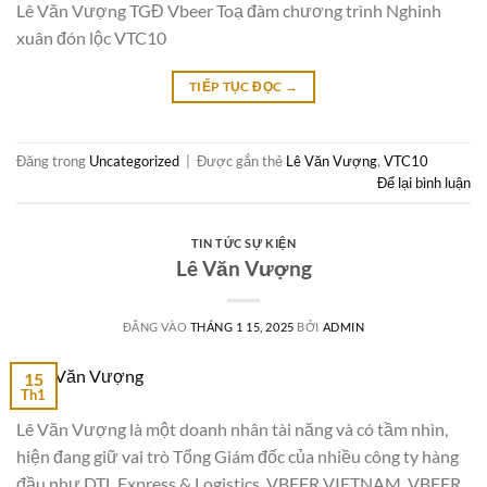
Lê Văn Vượng TGĐ Vbeer Toạ đàm chương trình Nghinh
xuân đón lộc VTC10
TIẾP TỤC ĐỌC
→
Đăng trong
Uncategorized
|
Được gắn thẻ
Lê Văn Vượng
,
VTC10
Để lại bình luận
TIN TỨC SỰ KIỆN
Lê Văn Vượng
ĐĂNG VÀO
THÁNG 1 15, 2025
BỞI
ADMIN
15
Th1
Lê Văn Vượng là một doanh nhân tài năng và có tầm nhìn,
hiện đang giữ vai trò Tổng Giám đốc của nhiều công ty hàng
đầu như DTL Express & Logistics, VBEER VIETNAM, VBEER