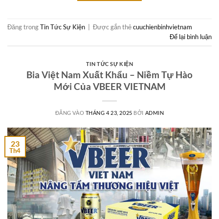
Đăng trong
Tin Tức Sự Kiện
|
Được gắn thẻ
cuuchienbinhvietnam
Để lại bình luận
TIN TỨC SỰ KIỆN
Bia Việt Nam Xuất Khẩu – Niềm Tự Hào
Mới Của VBEER VIETNAM
ĐĂNG VÀO
THÁNG 4 23, 2025
BỞI
ADMIN
23
Th4